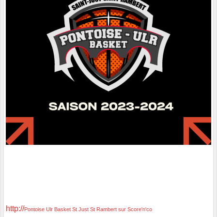
http://
Pontoise Ulr Basket St Just St Rambert sur Score'n'co