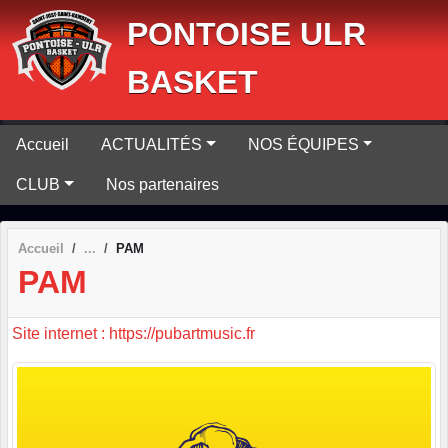
Panneau de gestion des cookies
PONTOISE ULR
BASKET
Accueil
ACTUALITÉS
NOS ÉQUIPES
CLUB
Nos partenaires
Accueil
PAM
PAM
Site internet : https://pubartmusic.fr