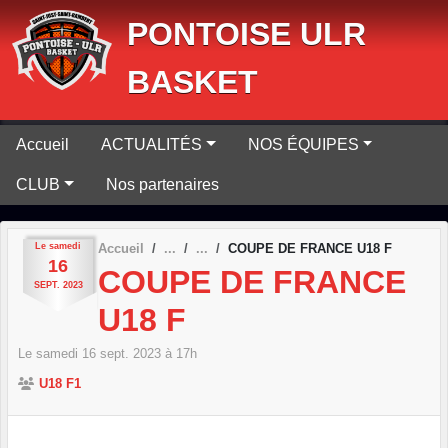
Panneau de gestion des cookies
PONTOISE ULR
BASKET
Accueil
ACTUALITÉS
NOS ÉQUIPES
CLUB
Nos partenaires
Le
samedi
Accueil
COUPE DE FRANCE U18 F
16
COUPE DE FRANCE
SEPT.
2023
U18 F
Le
samedi
16
sept.
2023
à 17h
U18 F1