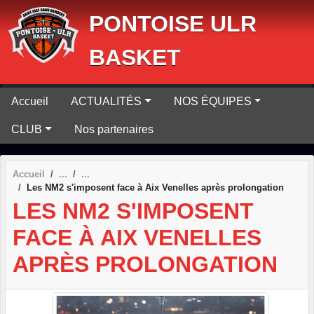
Panneau de gestion des cookies
PONTOISE ULR
BASKET
Accueil
ACTUALITÉS
NOS ÉQUIPES
CLUB
Nos partenaires
Accueil
Les NM2 s'imposent face à Aix Venelles après prolongation
LES NM2 S'IMPOSENT
FACE À AIX VENELLES
APRÈS PROLONGATION