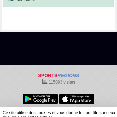
SPORTS
REGIONS
115093
visites
Charte cookies
Gestion des cookies
Ce site utilise des cookies et vous donne le contrôle sur ceux
Informations légales
Signaler un contenu inapproprié