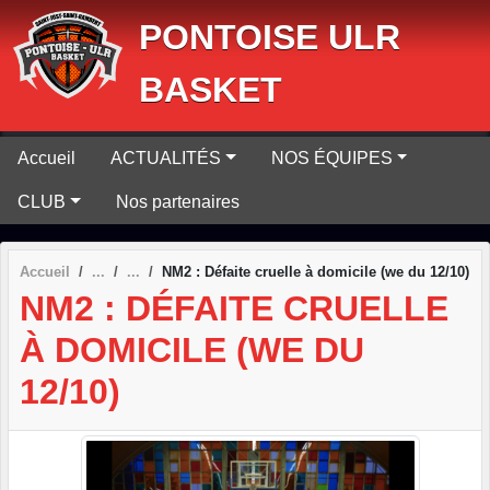
Panneau de gestion des cookies
PONTOISE ULR
BASKET
Accueil
ACTUALITÉS
NOS ÉQUIPES
CLUB
Nos partenaires
Accueil
NM2 : Défaite cruelle à domicile (we du 12/10)
NM2 : DÉFAITE CRUELLE
À DOMICILE (WE DU
12/10)