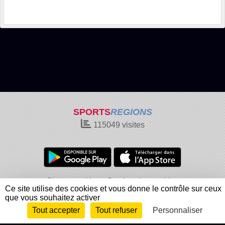
SPORTS
REGIONS
115049
visites
Charte cookies
Gestion des cookies
Ce site utilise des cookies et vous donne le contrôle sur ceux
Informations légales
Signaler un contenu inapproprié
que vous souhaitez activer
Tout accepter
Tout refuser
Personnaliser
Envie de participer ?
Connexion